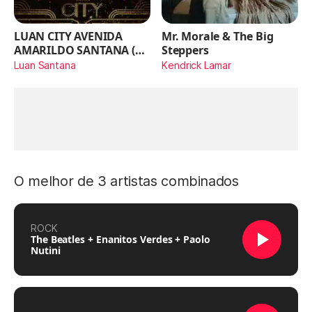
LUAN CITY AVENIDA
Mr. Morale & The Big
AMARILDO SANTANA (Ao
Steppers
Vivo)
Luan Santana
Kendrick Lamar
O melhor de 3 artistas combinados
ROCK
The Beatles + Enanitos Verdes + Paolo
Nutini