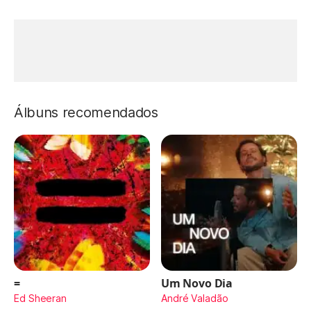
Álbuns recomendados
=
Um Novo Dia
Ed Sheeran
André Valadão