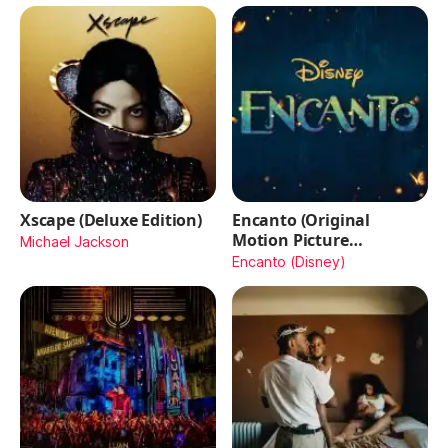
Xscape (Deluxe Edition)
Encanto (Original
Motion Picture
Michael Jackson
Soundtrack)
Encanto (Disney)