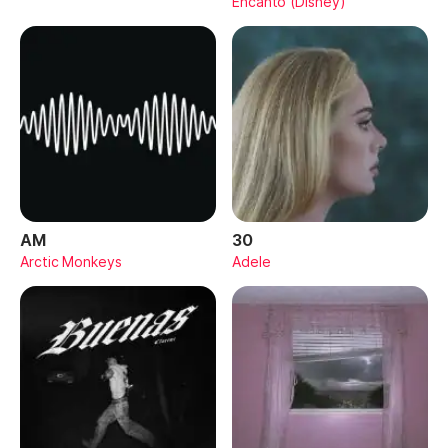
Encanto (Disney)
AM
30
Arctic Monkeys
Adele