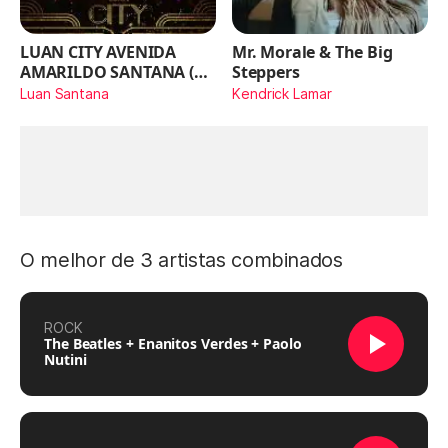
LUAN CITY AVENIDA
Mr. Morale & The Big
AMARILDO SANTANA (Ao
Steppers
Vivo)
Luan Santana
Kendrick Lamar
O melhor de 3 artistas combinados
ROCK
The Beatles + Enanitos Verdes + Paolo
Nutini