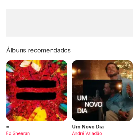
Álbuns recomendados
=
Um Novo Dia
Ed Sheeran
André Valadão