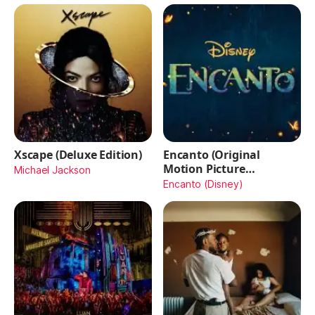
Xscape (Deluxe Edition)
Encanto (Original
Motion Picture
Michael Jackson
Soundtrack)
Encanto (Disney)