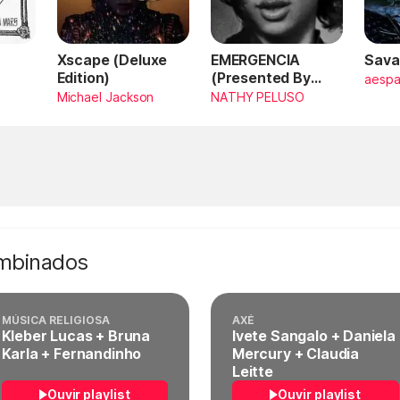
Xscape (Deluxe
EMERGENCIA
Sava
Edition)
(Presented By
aesp
PlayStation,
Michael Jackson
NATHY PELUSO
Horizon Forbidden
West)
ombinados
MÚSICA RELIGIOSA
AXÉ
Kleber Lucas + Bruna
Ivete Sangalo + Daniela
Karla + Fernandinho
Mercury + Claudia
Leitte
Ouvir playlist
Ouvir playlist