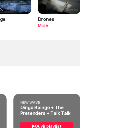
ge
Drones
a
Muse
NEW WAVE
Oingo Boingo + The
Pretenders + Talk Talk
Ouvir playlist