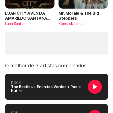
LUAN CITY AVENIDA
Mr. Morale & The Big
AMARILDO SANTANA
Steppers
(Ao Vivo)
Luan Santana
Kendrick Lamar
O melhor de 3 artistas combinados
ROCK
The Beatles + Enanitos Verdes + Paolo
Nutini
SOUL