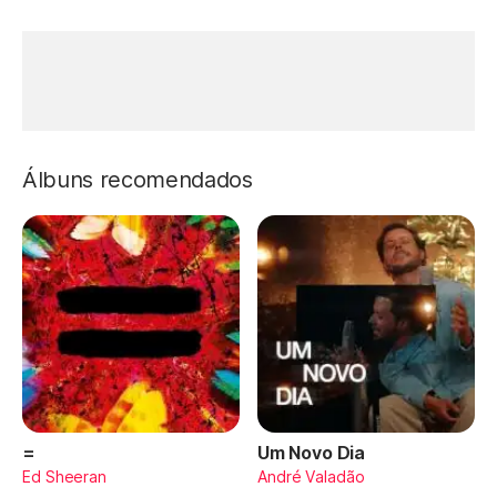
Álbuns recomendados
=
Um Novo Dia
Ed Sheeran
André Valadão