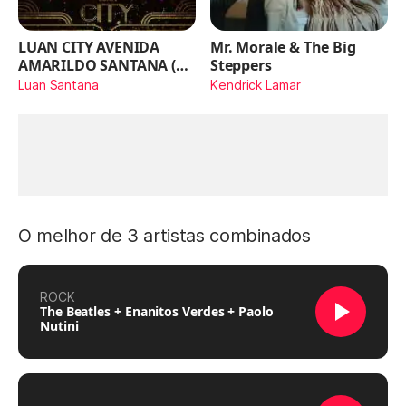
LUAN CITY AVENIDA
Mr. Morale & The Big
AMARILDO SANTANA (Ao
Steppers
Vivo)
Luan Santana
Kendrick Lamar
O melhor de 3 artistas combinados
ROCK
The Beatles + Enanitos Verdes + Paolo
Nutini