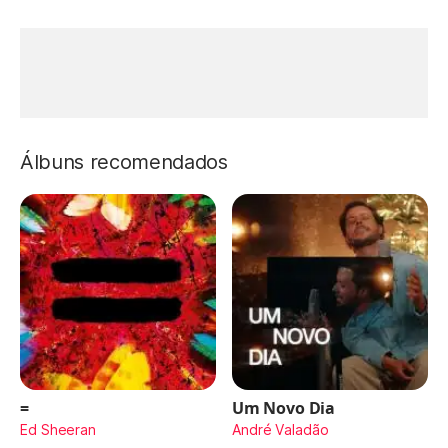
Álbuns recomendados
=
Um Novo Dia
Ed Sheeran
André Valadão