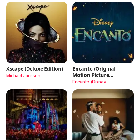
Xscape (Deluxe Edition)
Encanto (Original
Motion Picture
Michael Jackson
Soundtrack)
Encanto (Disney)