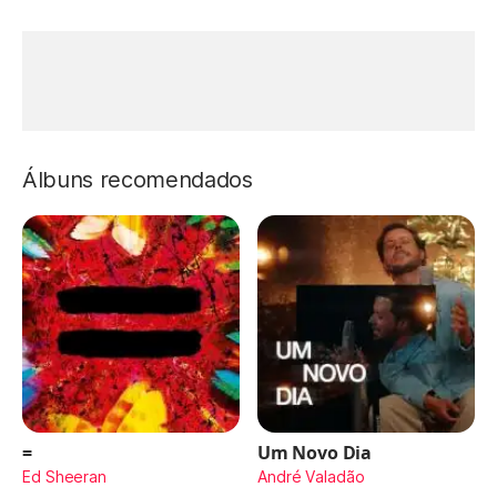
Álbuns recomendados
=
Um Novo Dia
Ed Sheeran
André Valadão