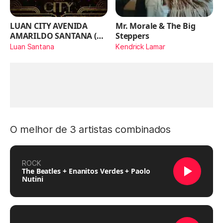
LUAN CITY AVENIDA
Mr. Morale & The Big
AMARILDO SANTANA (Ao
Steppers
Vivo)
Luan Santana
Kendrick Lamar
O melhor de 3 artistas combinados
ROCK
The Beatles + Enanitos Verdes + Paolo
Nutini