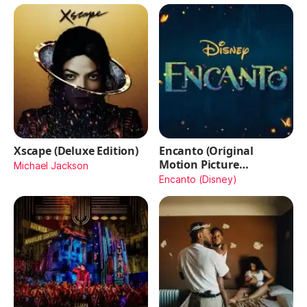
Xscape (Deluxe Edition)
Encanto (Original
Motion Picture
Michael Jackson
Soundtrack)
Encanto (Disney)