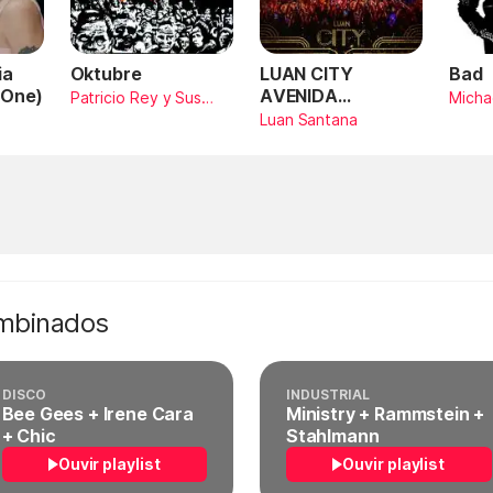
ia
Oktubre
LUAN CITY
Bad
 One)
AVENIDA
Patricio Rey y Sus
Micha
Redonditos de Ricota
AMARILDO
Luan Santana
SANTANA (Ao
Vivo)
ombinados
DISCO
INDUSTRIAL
Bee Gees + Irene Cara
Ministry + Rammstein +
+ Chic
Stahlmann
Ouvir playlist
Ouvir playlist