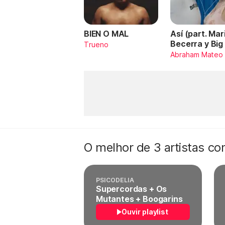
BIEN O MAL
Así (part. Mar
Becerra y Big
Trueno
Abraham Mateo
O melhor de 3 artistas c
PSICODELIA
Supercordas + Os
Mutantes + Boogarins
Ouvir playlist