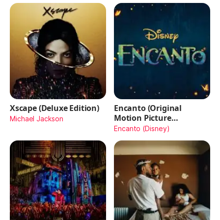
Xscape (Deluxe Edition)
Encanto (Original
Motion Picture
Michael Jackson
Soundtrack)
Encanto (Disney)