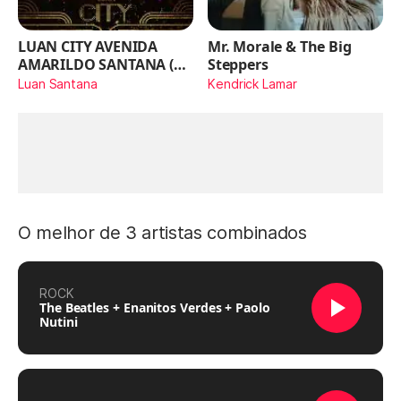
LUAN CITY AVENIDA
Mr. Morale & The Big
AMARILDO SANTANA (Ao
Steppers
Vivo)
Luan Santana
Kendrick Lamar
O melhor de 3 artistas combinados
ROCK
The Beatles + Enanitos Verdes + Paolo
Nutini