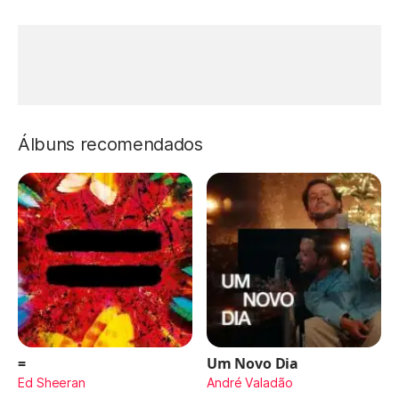
Álbuns recomendados
=
Um Novo Dia
Ed Sheeran
André Valadão