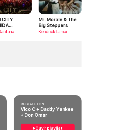
 CITY
Mr. Morale & The
NIDA
Big Steppers
RILDO
Santana
Kendrick Lamar
TANA (Ao
)
REGGAETON
Vico C + Daddy Yankee
+ Don Omar
Ouvir playlist