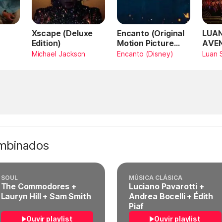
Xscape (Deluxe
Encanto (Original
LUAN
Edition)
Motion Picture
AVE
Soundtrack)
AMA
Michael Jackson
Encanto (Disney)
Luan 
SAN
Vivo
ombinados
SOUL
MÚSICA CLÁSICA
The Commodores +
Luciano Pavarotti +
Lauryn Hill + Sam Smith
Andrea Bocelli + Édith
Piaf
Ouvir playlist
Ouvir playlist