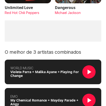
Unlimited Love
Dangerous
Red Hot Chili Peppers
Michael Jackson
O melhor de 3 artistas combinados
WORLD MUSIC
Violeta Parra + Malika Ayane + Playing For
Change
EMO
My Chemical Romance + Mayday Parade +
Angy