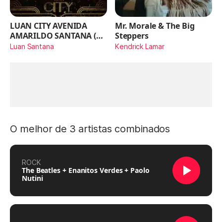
LUAN CITY AVENIDA
Mr. Morale & The Big
AMARILDO SANTANA (Ao
Steppers
Vivo)
Luan Santana
Kendrick Lamar
O melhor de 3 artistas combinados
ROCK
The Beatles + Enanitos Verdes + Paolo
Nutini