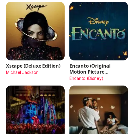
Xscape (Deluxe Edition)
Encanto (Original
Motion Picture
Michael Jackson
Soundtrack)
Encanto (Disney)