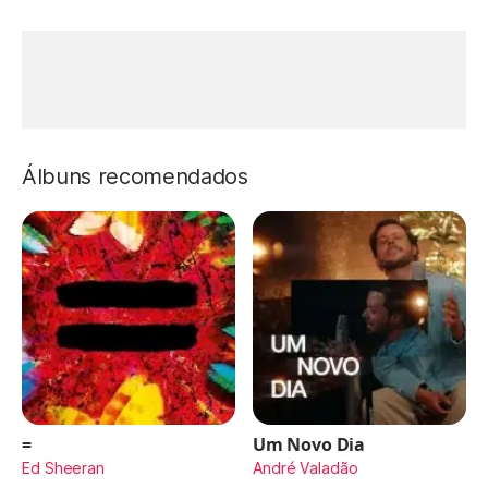
Álbuns recomendados
=
Um Novo Dia
Ed Sheeran
André Valadão