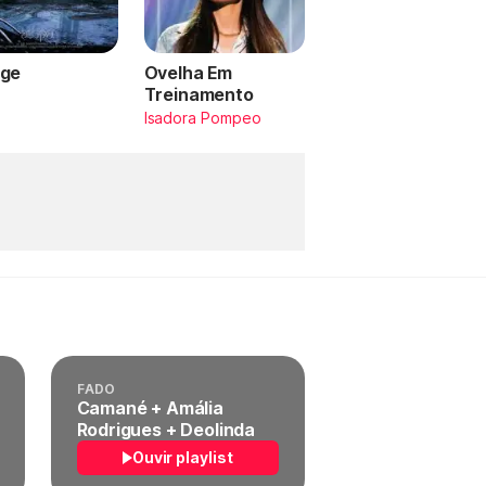
ge
Ovelha Em
Treinamento
a
Isadora Pompeo
FADO
Camané + Amália
Rodrigues + Deolinda
Ouvir playlist