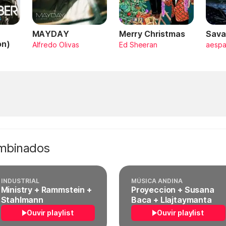
MAYDAY
Merry Christmas
Sava
on)
Alfredo Olivas
Ed Sheeran
aesp
ombinados
INDUSTRIAL
MÚSICA ANDINA
Ministry + Rammstein +
Proyeccion + Susana
Stahlmann
Baca + Llajtaymanta
Ouvir playlist
Ouvir playlist