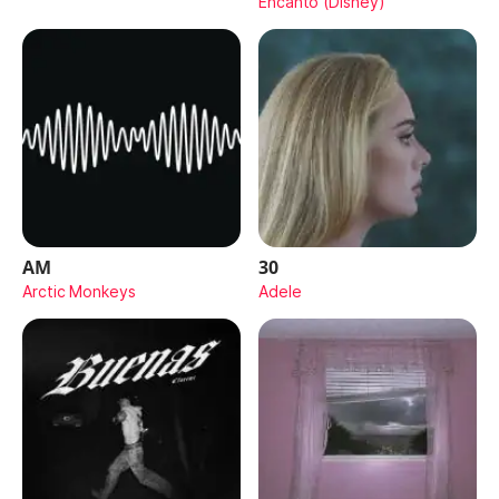
Encanto (Disney)
AM
30
Arctic Monkeys
Adele