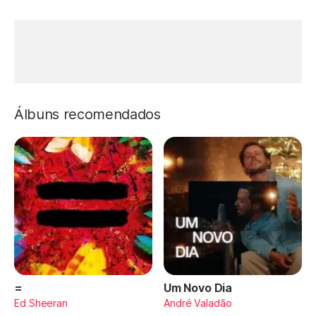
Álbuns recomendados
=
Um Novo Dia
Ed Sheeran
André Valadão