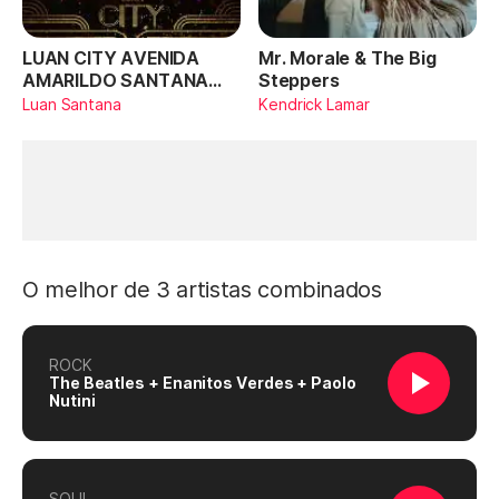
LUAN CITY AVENIDA
Mr. Morale & The Big
AMARILDO SANTANA
Steppers
(Ao Vivo)
Luan Santana
Kendrick Lamar
O melhor de 3 artistas combinados
ROCK
The Beatles + Enanitos Verdes + Paolo
Nutini
SOUL