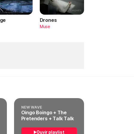
ge
Drones
a
Muse
NEW WAVE
Oingo Boingo + The
Pretenders + Talk Talk
Ouvir playlist