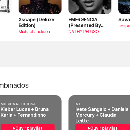
Xscape (Deluxe
EMERGENCIA
Sava
Edition)
(Presented By
aesp
PlayStation,
Michael Jackson
NATHY PELUSO
Horizon Forbidden
West)
ombinados
MÚSICA RELIGIOSA
AXÉ
Kleber Lucas + Bruna
Ivete Sangalo + Daniela
Karla + Fernandinho
Mercury + Claudia
Leitte
Ouvir playlist
Ouvir playlist