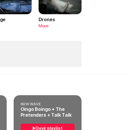
ge
Drones
a
Muse
NEW WAVE
Oingo Boingo + The
Pretenders + Talk Talk
Ouvir playlist