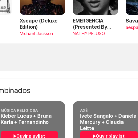
Xscape (Deluxe
EMERGENCIA
Sava
Edition)
(Presented By
aesp
PlayStation,
Michael Jackson
NATHY PELUSO
Horizon Forbidden
West)
ombinados
MÚSICA RELIGIOSA
AXÉ
Kleber Lucas + Bruna
Ivete Sangalo + Daniela
Karla + Fernandinho
Mercury + Claudia
Leitte
Ouvir playlist
Ouvir playlist