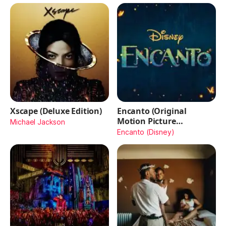
Xscape (Deluxe Edition)
Encanto (Original
Motion Picture
Michael Jackson
Soundtrack)
Encanto (Disney)