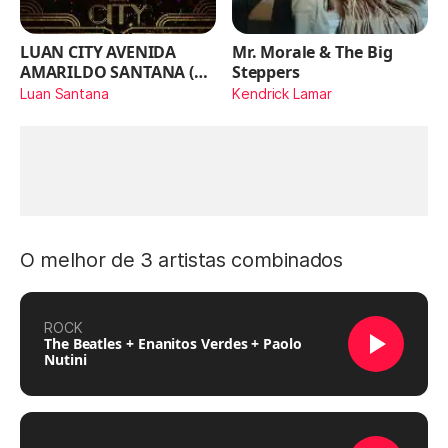
LUAN CITY AVENIDA
Mr. Morale & The Big
AMARILDO SANTANA (Ao
Steppers
Vivo)
Luan Santana
Kendrick Lamar
O melhor de 3 artistas combinados
ROCK
The Beatles + Enanitos Verdes + Paolo
Nutini