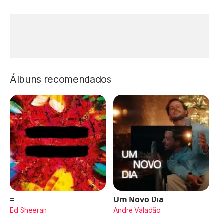
Álbuns recomendados
=
Um Novo Dia
Ed Sheeran
André Valadão