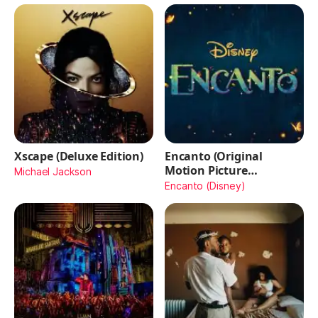
Xscape (Deluxe Edition)
Encanto (Original
Motion Picture
Michael Jackson
Soundtrack)
Encanto (Disney)