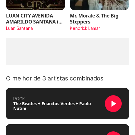
LUAN CITY AVENIDA
Mr. Morale & The Big
AMARILDO SANTANA (Ao
Steppers
Vivo)
Luan Santana
Kendrick Lamar
O melhor de 3 artistas combinados
ROCK
The Beatles + Enanitos Verdes + Paolo
Nutini