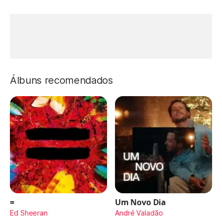
Álbuns recomendados
=
Um Novo Dia
Ed Sheeran
André Valadão