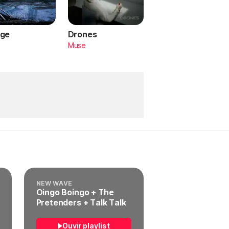
ge
Drones
a
Muse
NEW WAVE
Oingo Boingo + The
Pretenders + Talk Talk
Ouvir playlist