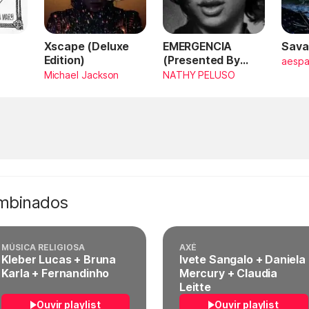
Xscape (Deluxe
EMERGENCIA
Sava
Edition)
(Presented By
aesp
PlayStation,
Michael Jackson
NATHY PELUSO
Horizon Forbidden
West)
ombinados
MÚSICA RELIGIOSA
AXÉ
Kleber Lucas + Bruna
Ivete Sangalo + Daniela
Karla + Fernandinho
Mercury + Claudia
Leitte
Ouvir playlist
Ouvir playlist