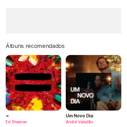
Álbuns recomendados
=
Um Novo Dia
Ed Sheeran
André Valadão