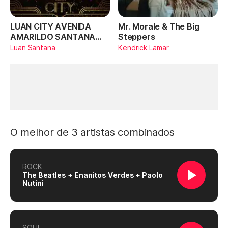
LUAN CITY AVENIDA
Mr. Morale & The Big
AMARILDO SANTANA
Steppers
(Ao Vivo)
Luan Santana
Kendrick Lamar
O melhor de 3 artistas combinados
ROCK
The Beatles + Enanitos Verdes + Paolo
Nutini
SOUL