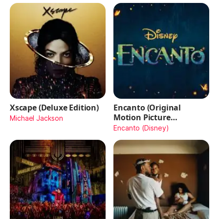
Xscape (Deluxe Edition)
Encanto (Original
Motion Picture
Michael Jackson
Soundtrack)
Encanto (Disney)