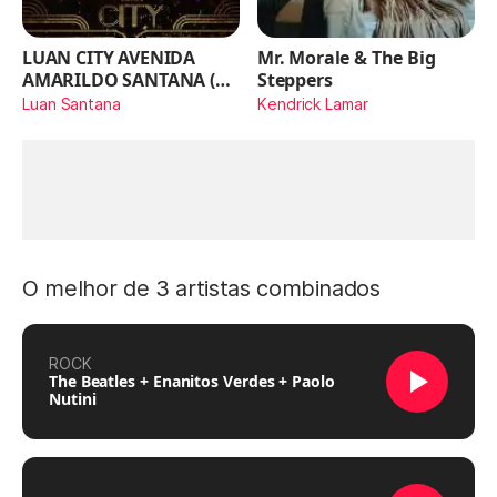
LUAN CITY AVENIDA
Mr. Morale & The Big
AMARILDO SANTANA (Ao
Steppers
Vivo)
Luan Santana
Kendrick Lamar
O melhor de 3 artistas combinados
ROCK
The Beatles + Enanitos Verdes + Paolo
Nutini