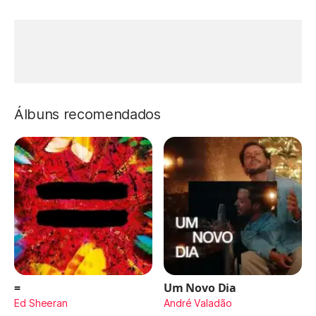
Álbuns recomendados
=
Um Novo Dia
Ed Sheeran
André Valadão