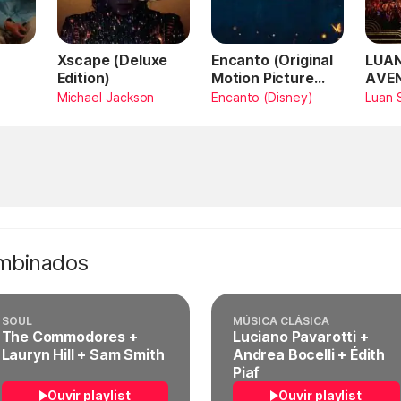
Xscape (Deluxe
Encanto (Original
LUAN
Edition)
Motion Picture
AVE
Soundtrack)
AMA
Michael Jackson
Encanto (Disney)
Luan 
SAN
Vivo
ombinados
SOUL
MÚSICA CLÁSICA
The Commodores +
Luciano Pavarotti +
Lauryn Hill + Sam Smith
Andrea Bocelli + Édith
Piaf
Ouvir playlist
Ouvir playlist