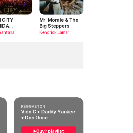
 CITY
Mr. Morale & The
NIDA
Big Steppers
RILDO
Santana
Kendrick Lamar
TANA (Ao
)
REGGAETON
Vico C + Daddy Yankee
+ Don Omar
Ouvir playlist