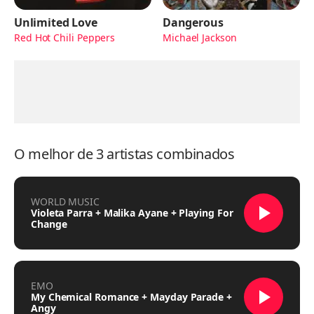
Unlimited Love
Dangerous
Red Hot Chili Peppers
Michael Jackson
O melhor de 3 artistas combinados
WORLD MUSIC
Violeta Parra + Malika Ayane + Playing For
Change
EMO
My Chemical Romance + Mayday Parade +
Angy