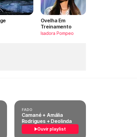
ge
Ovelha Em
Treinamento
a
Isadora Pompeo
FADO
Camané + Amália
Rodrigues + Deolinda
Ouvir playlist