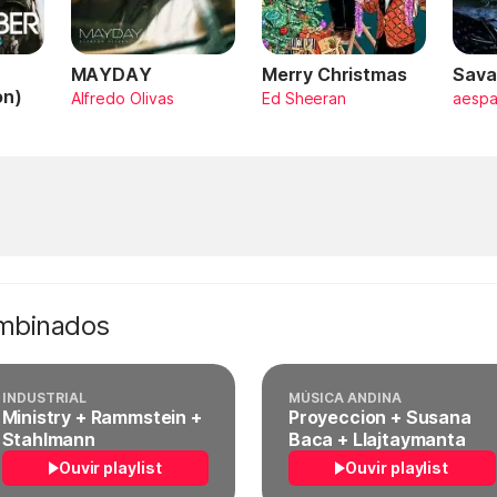
MAYDAY
Merry Christmas
Sava
on)
Alfredo Olivas
Ed Sheeran
aesp
ombinados
INDUSTRIAL
MÚSICA ANDINA
Ministry + Rammstein +
Proyeccion + Susana
Stahlmann
Baca + Llajtaymanta
Ouvir playlist
Ouvir playlist