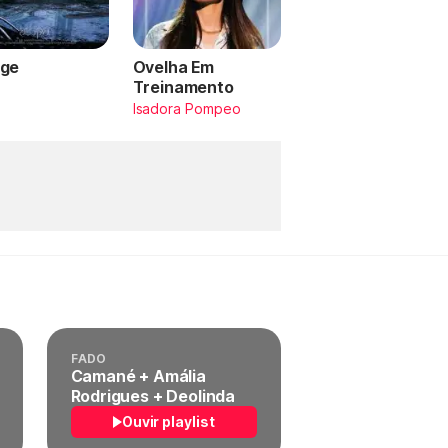
ge
Ovelha Em
Treinamento
a
Isadora Pompeo
FADO
Camané + Amália
Rodrigues + Deolinda
Ouvir playlist