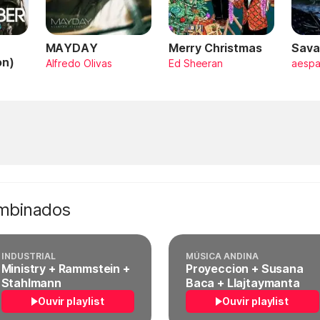
MAYDAY
Merry Christmas
Sava
on)
Alfredo Olivas
Ed Sheeran
aesp
ombinados
INDUSTRIAL
MÚSICA ANDINA
Ministry + Rammstein +
Proyeccion + Susana
Stahlmann
Baca + Llajtaymanta
Ouvir playlist
Ouvir playlist