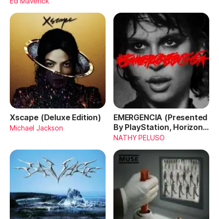
Ed Maverick
Xscape (Deluxe Edition)
EMERGENCIA (Presented
By PlayStation, Horizon
Michael Jackson
Forbidden West)
NATHY PELUSO