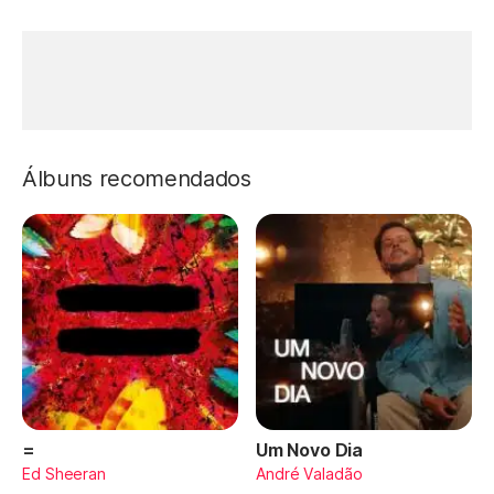
Álbuns recomendados
=
Um Novo Dia
Ed Sheeran
André Valadão