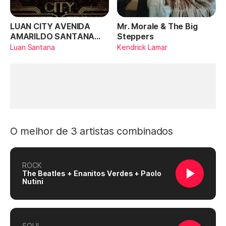
LUAN CITY AVENIDA
Mr. Morale & The Big
AMARILDO SANTANA
Steppers
(Ao Vivo)
Luan Santana
Kendrick Lamar
O melhor de 3 artistas combinados
ROCK
The Beatles + Enanitos Verdes + Paolo
Nutini
SOUL