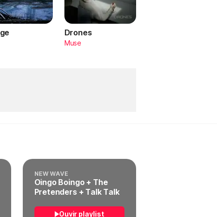
ge
Drones
a
Muse
NEW WAVE
Oingo Boingo + The
Pretenders + Talk Talk
Ouvir playlist