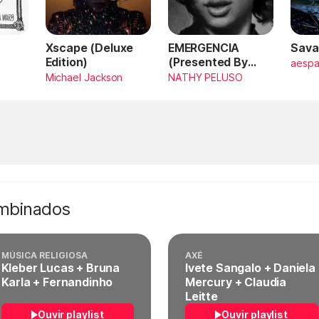
Xscape (Deluxe
EMERGENCIA
Sava
Edition)
(Presented By
aesp
PlayStation,
Michael Jackson
NATHY PELUSO
Horizon Forbidden
West)
ombinados
MÚSICA RELIGIOSA
AXÉ
Kleber Lucas + Bruna
Ivete Sangalo + Daniela
Karla + Fernandinho
Mercury + Claudia
Leitte
Ouvir playlist
Ouvir playlist