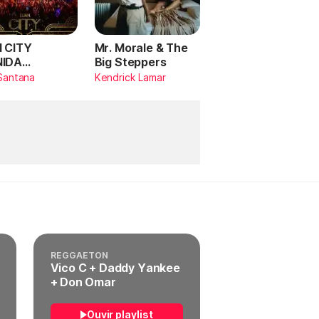
 CITY
Mr. Morale & The
NIDA
Big Steppers
RILDO
Santana
Kendrick Lamar
TANA (Ao
)
REGGAETON
Vico C + Daddy Yankee
+ Don Omar
Ouvir playlist