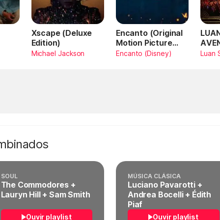
Xscape (Deluxe
Encanto (Original
LUAN
Edition)
Motion Picture
AVE
Soundtrack)
AMA
Michael Jackson
Encanto (Disney)
Luan 
SAN
Vivo
ombinados
SOUL
MÚSICA CLÁSICA
The Commodores +
Luciano Pavarotti +
Lauryn Hill + Sam Smith
Andrea Bocelli + Édith
Piaf
Ouvir playlist
Ouvir playlist