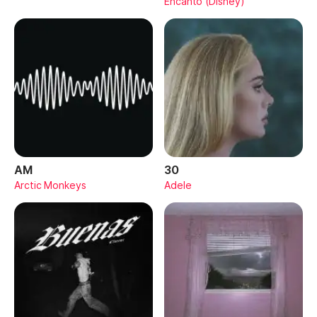
Encanto (Disney)
AM
30
Arctic Monkeys
Adele