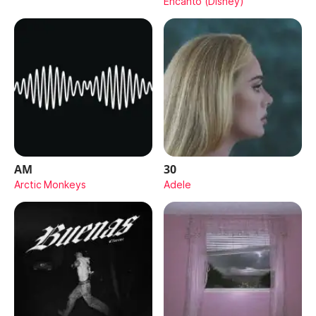
Encanto (Disney)
AM
30
Arctic Monkeys
Adele