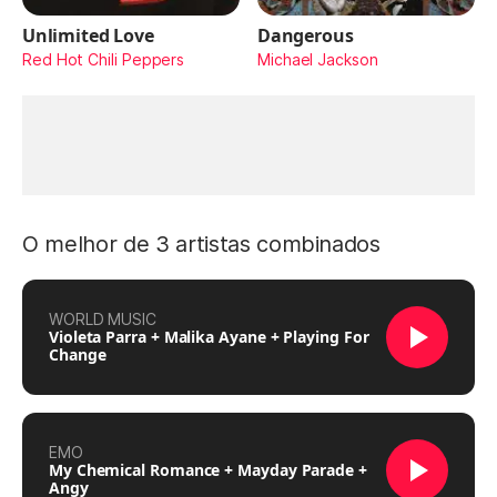
Unlimited Love
Dangerous
Red Hot Chili Peppers
Michael Jackson
O melhor de 3 artistas combinados
WORLD MUSIC
Violeta Parra + Malika Ayane + Playing For
Change
EMO
My Chemical Romance + Mayday Parade +
Angy